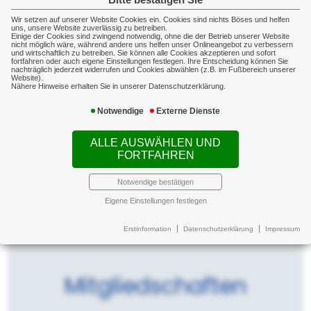
Bitte bestätigen Sie
Wir setzen auf unserer Website Cookies ein. Cookies sind nichts Böses und helfen
uns, unsere Website zuverlässig zu betreiben.
Einige der Cookies sind zwingend notwendig, ohne die der Betrieb unserer Website
nicht möglich wäre, während andere uns helfen unser Onlineangebot zu verbessern
und wirtschaftlich zu betreiben. Sie können alle Cookies akzeptieren und sofort
Kontakt
fortfahren oder auch eigene Einstellungen festlegen. Ihre Entscheidung können Sie
nachträglich jederzeit widerrufen und Cookies abwählen (z.B. im Fußbereich unserer
Website).
Nähere Hinweise erhalten Sie in unserer Datenschutzerklärung.
Südheide Versicherungsmakler KG
Notwendige
Externe Dienste
Krähenbergweg 7a
ALLE AUSWÄHLEN UND
29229 Celle
FORTFAHREN
+49 5141 52344
Notwendige bestätigen
+49 5141 52761
Eigene Einstellungen festlegen
Erstinformation
Datenschutzerklärung
Impressum
Mitgliedschaften