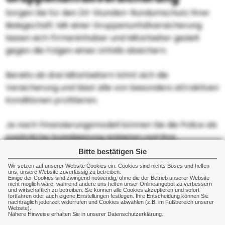
Sorgen Sie für den 24-Stunden-Rundumschutz Ihrer
Belegschaft: Mit einer Gruppenunfallversicherung
lassen sich Firmeninhaber und Mitarbeiter gezielt
gegen die Folgen eines Unfalls absichern.
Bereits ab drei Mitarbeitern lohnt sich die
Versicherung und lässt alle von besonders attraktiven
Konditionen profitieren.
Je nach Finanzierungsmodell können Sie die Police als
zusätzliche Sozialleistung anbieten und Ihre
Mitarbeiter dadurch motivieren.
Bitte bestätigen Sie
Wir setzen auf unserer Website Cookies ein. Cookies sind nichts Böses und helfen
Weiterführende Informationen zu diesem Thema
uns, unsere Website zuverlässig zu betreiben.
Einige der Cookies sind zwingend notwendig, ohne die der Betrieb unserer Website
nicht möglich wäre, während andere uns helfen unser Onlineangebot zu verbessern
finden Sie
hier
und wirtschaftlich zu betreiben. Sie können alle Cookies akzeptieren und sofort
fortfahren oder auch eigene Einstellungen festlegen. Ihre Entscheidung können Sie
nachträglich jederzeit widerrufen und Cookies abwählen (z.B. im Fußbereich unserer
Website).
Nähere Hinweise erhalten Sie in unserer Datenschutzerklärung.