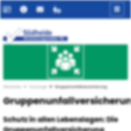
Gewerbe
Vorsorge
Gruppenunfallversicherung
Gruppenunfallversicheru
Schutz in allen Lebenslagen: Die
Gruppenunfallversicherung