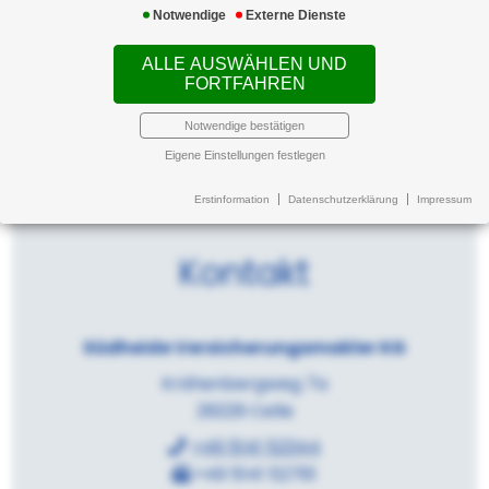
Notwendige
Externe Dienste
ALLE AUSWÄHLEN UND
FORTFAHREN
Notwendige bestätigen
Eigene Einstellungen festlegen
Erstinformation
Datenschutzerklärung
Impressum
Kontakt
Südheide Versicherungsmakler KG
Krähenbergweg 7a
29229 Celle
+49 5141 52344
+49 5141 52761