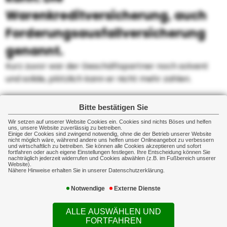
Warenkreditversicherung, auch
Forderungsausfallversicherung
genannt.
Kurz zuvor war der Geschäftspartner noch solvent
und solide, plötzlich kann er nicht mehr zahlen.
Eine Warenkreditversicherung deckt in diesem Fall Ihr
Bitte bestätigen Sie
wirtschaftliches Risiko infolge eines Ausfalls von
Wir setzen auf unserer Website Cookies ein. Cookies sind nichts Böses und helfen
Forderungen aus Warenlieferungen, Werk- oder
uns, unsere Website zuverlässig zu betreiben.
Einige der Cookies sind zwingend notwendig, ohne die der Betrieb unserer Website
Dienstleistungen durch Insolvenz des
nicht möglich wäre, während andere uns helfen unser Onlineangebot zu verbessern
und wirtschaftlich zu betreiben. Sie können alle Cookies akzeptieren und sofort
Geschäftspartners ab. Voraussetzung für den
fortfahren oder auch eigene Einstellungen festlegen. Ihre Entscheidung können Sie
nachträglich jederzeit widerrufen und Cookies abwählen (z.B. im Fußbereich unserer
Versicherungsschutz ist, dass eine Bonitätsprüfung
Website).
Nähere Hinweise erhalten Sie in unserer Datenschutzerklärung.
stattgefunden hat.
Notwendige
Externe Dienste
ALLE AUSWÄHLEN UND
FORTFAHREN