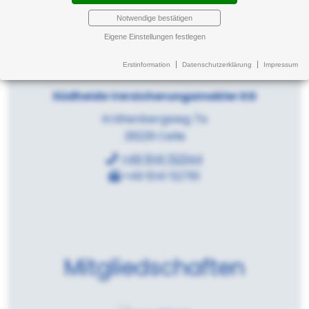
Notwendige bestätigen
Eigene Einstellungen festlegen
Kontakt
Erstinformation
Datenschutzerklärung
Impressum
Südheide Versicherungsmakler KG
Krähenbergweg 7a
29229 Celle
+49 5141 52344
+49 5141 52761
Mitgliedschaften