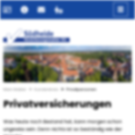
zurück
weiter
Mein Makler
Kundenkreis
Privatpersonen
Privatversicherungen
Was heute noch Bestand hat, kann morgen schon
ungewiss sein. Denn nichts ist so beständig wie der