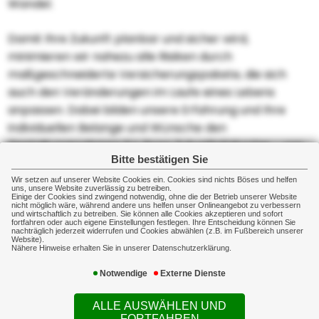
Wandel.
Damit Ihre Zukunft planbar und sicher wird,
minimieren wir nahezu alle Risiken durch
maßgeschneiderte Versicherungspakete, die sich
auch den Veränderungen im Laufe eines Lebens
anpassen. Dabei bilden unsere Erfahrung und Ihre
individuellen Belange und Wünsche den
Gestaltungsrahmen für Ihren Zukunftsfahrplan - von
Bitte bestätigen Sie
A bis Z: Allgemeine Haftungsrisiken verlieren dann
ebenso ihre Schrecken wie Altersvorsorge, Lebens-
Wir setzen auf unserer Website Cookies ein. Cookies sind nichts Böses und helfen
uns, unsere Website zuverlässig zu betreiben.
oder Zahnzusatzversicherung.
Einige der Cookies sind zwingend notwendig, ohne die der Betrieb unserer Website
nicht möglich wäre, während andere uns helfen unser Onlineangebot zu verbessern
und wirtschaftlich zu betreiben. Sie können alle Cookies akzeptieren und sofort
fortfahren oder auch eigene Einstellungen festlegen. Ihre Entscheidung können Sie
Egal, wie Ihre Planung für die Zukunft aussieht - wir
nachträglich jederzeit widerrufen und Cookies abwählen (z.B. im Fußbereich unserer
Website).
minimieren die Risiken. Das können wir Ihnen
Nähere Hinweise erhalten Sie in unserer Datenschutzerklärung.
versichern!
Notwendige
Externe Dienste
ALLE AUSWÄHLEN UND
FORTFAHREN