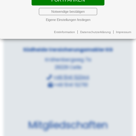
Notwendige bestätigen
Eigene Einstellungen festlegen
Kontakt
Erstinformation
Datenschutzerklärung
Impressum
Südheide Versicherungsmakler KG
Krähenbergweg 7a
29229 Celle
+49 5141 52344
+49 5141 52761
Mitgliedschaften